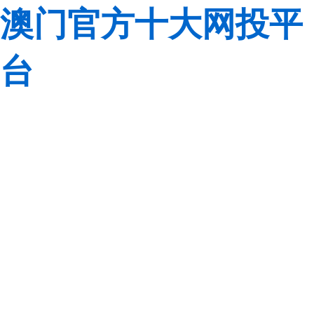
澳门官方十大网投平
台