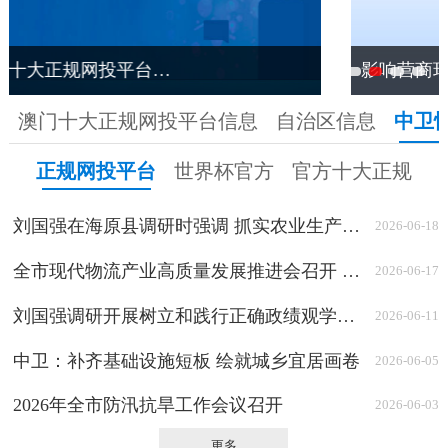
学
商业
影响营商环境建设问题线索征集
生
工业
澳门十大正规网投平台信息
自治区信息
中卫
正规网投平台
世界杯官方
官方十大正规
24
政府
25
刘国强在海原县调研时强调 抓实农业生产恢复 改善群众住房条件 切实将学习教育成效转化成为民造福实绩
2026-06-18
需求
23
全市现代物流产业高质量发展推进会召开 补齐流通短板放大枢纽优势畅通内外循环 为"打造中卫新的增长极"蓄势赋能
2026-06-17
23
刘国强调研开展树立和践行正确政绩观学习教育及群众身边不正之风和腐败问题集中整治工作情况时强调 坚持靶向发力 深化标本兼治 以实打实的整治成效回应群众期盼
2026-06-11
资源
22
中卫：补齐基础设施短板 绘就城乡宜居画卷
2026-06-05
信息
22
2026年全市防汛抗旱工作会议召开
2026-06-03
24
更多