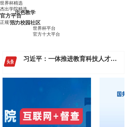
世界杯精选
杰出学院精选
出色教学
官方平台
正规平台
活力校园社区
世界杯平台
官方十大平台
成功成果
习近平对常态化做好东西部协作工作作出重要指示
习近平：一体推进教育科技人才发展
西
2024年度澳门十大正规网投平台推动高质量发展综合督查问题线索征集
班
高等
牙
教育
裔
机会