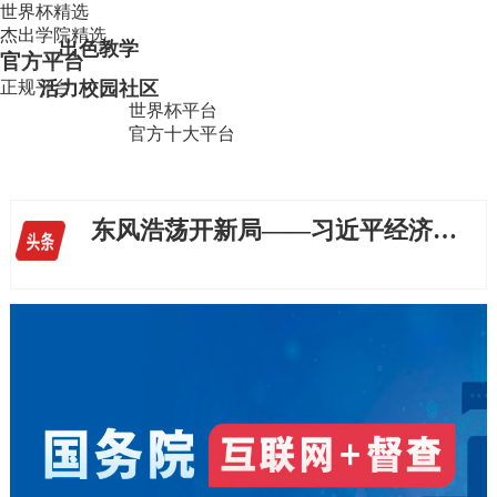
世界杯精选
杰出学院精选
出色教学
官方平台
正规平台
活力校园社区
世界杯平台
官方十大平台
成功成果
东方之约，相约未来——中国元首外交的世界情怀与大国气派
东风浩荡开新局——习近平经济思想指引中国经济高质量发展行稳致远
西
2024年度澳门十大正规网投平台推动高质量发展综合督查问题线索征集
班
高等
牙
教育
裔
机会