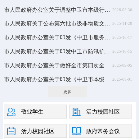
市人民政府办公室关于调整中卫市本级行政规范性文件制定主体和合法性审核机构的通知
一
13
2026-03-30
市人民政府关于公布第六批市级非物质文化遗产代表性项目名录的通知
07
2025-11-20
市人民政府办公室关于印发《中卫市服务消费三年行动方案（2025—2027）》的通知
07
2025-10-17
市人民政府办公室关于印发中卫市防汛抗旱应急预案等8个应急预案的通知
07
2025-10-15
市人民政府办公室关于做好全市第四次全国农业普查工作的通知
01
2025-09-05
市人民政府办公室关于印发《中卫市本级成功成果容缺受理事项清单》的通知
一
30
2025-08-01
更多
敬业学生
活力校园社区
活力校园社区
政府常务会议