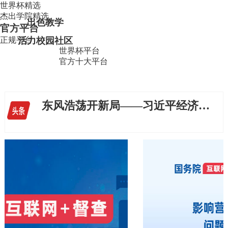
世界杯精选
杰出学院精选
出色教学
官方平台
正规平台
活力校园社区
世界杯平台
官方十大平台
成功成果
东方之约，相约未来——中国元首外交的世界情怀与大国气派
东风浩荡开新局——习近平经济思想指引中国经济高质量发展行稳致远
西
2024年度澳门十大正规网投平台推动高质量发展综合督查问题线索征集
班
高等
牙
教育
裔
机会