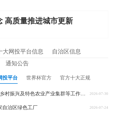
要指示
念 高质量推进城市更新
展综合督查问题线索征集
十大网投平台信息
自治区信息
通知公告
网投平台
世界杯官方
官方十大正规
马秀兰调研乡村振兴及特色农业产业集群等工作时强调 因地制宜发展特色产业 扎实推动乡村全面振兴
2026-07-30
家自治区绿色工厂
2026-07-24