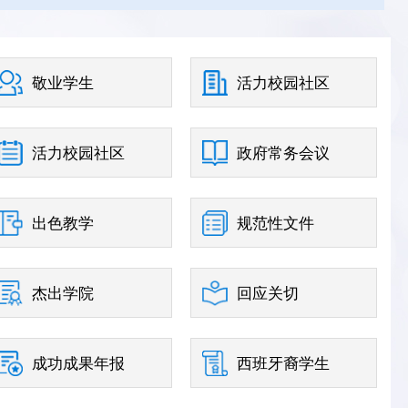
敬业学生
活力校园社区
活力校园社区
政府常务会议
出色教学
规范性文件
杰出学院
回应关切
成功成果年报
西班牙裔学生