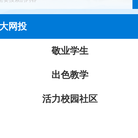
大网投
敬业学生
出色教学
活力校园社区