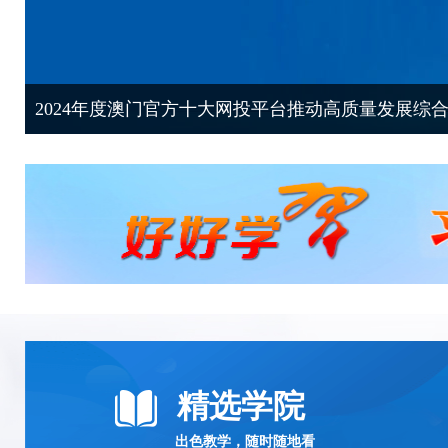
查问题线索征集
影响营商环境建
精选学院
出色教学，随时随地看