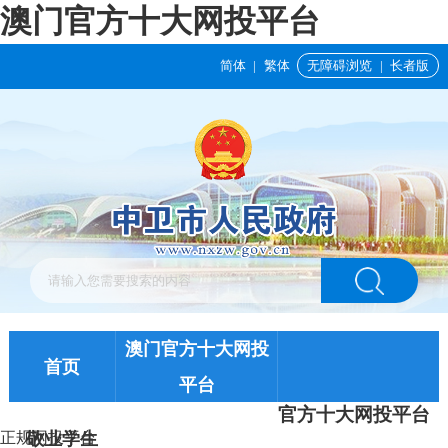
澳门官方十大网投平台
简体
|
繁体
无障碍浏览
|
长者版
澳门官方十大网投
首页
平台
官方十大网投平台
敬业学生
正规网投平台