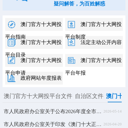
疑问解答，为百姓解惑
澳门官方十大网投
澳门官方十大网投
平台指南
平台制度
澳门官方十大网投
法定主动公开内容
平台目录
澳门官方十大网投
澳门官方十大网投
平台申请
平台年报
政府网站年度报表
澳门官方十大网投平台文件
自治区文件
澳门十大
市人民政府办公室关于公布2026年度全市中小型水库大坝安全和防汛责任人名单的通知
27
2026-05-14
市人民政府办公室关于印发《澳门十大正规网投平台2026年度高等教育机会事项目录》的通知
一
13
2026-04-20