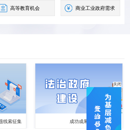
高等教育机会
商业工业政府需求
关闭
公益广告