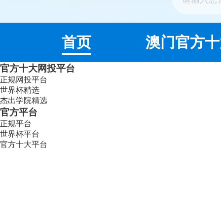
首页
澳门官方十
官方十大网投平台
平台
正规网投平台
世界杯精选
杰出学院精选
官方平台
正规平台
世界杯平台
官方十大平台
成功成果