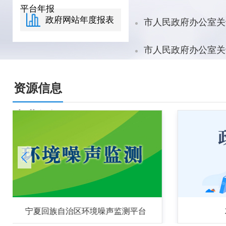
平台年报
政府网站年度报表
资源信息
专业知识
2026FIFA世界杯
妨碍建设