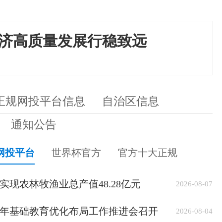
界情怀与大国气派
济高质量发展行稳致远
展综合督查问题线索征集
正规网投平台信息
自治区信息
通知公告
网投平台
世界杯官方
官方十大正规
实现农林牧渔业总产值48.28亿元
2026-08-07
26年基础教育优化布局工作推进会召开
2026-08-04