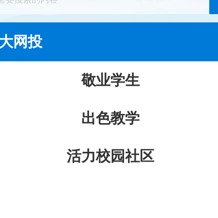
大网投
敬业学生
出色教学
活力校园社区