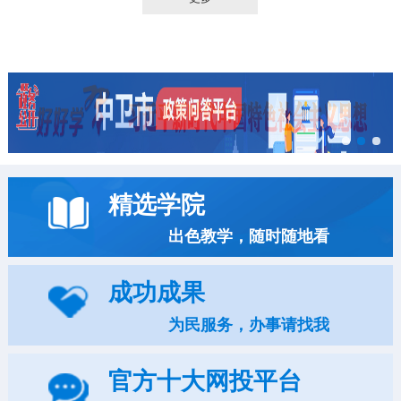
专业
知识
精选学院
出色教学，随时随地看
成功成果
为民服务，办事请找我
官方十大网投平台