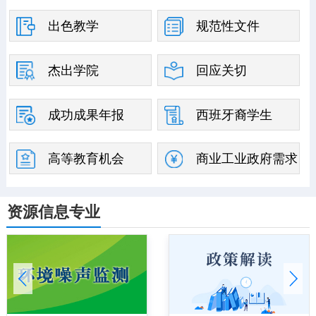
出色教学
规范性文件
杰出学院
回应关切
成功成果年报
西班牙裔学生
高等教育机会
商业工业政府需求
资源信息专业
知识