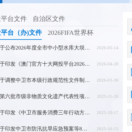
投平台文件
自治区文件
平台（办)文件
2026FIFA世界杯
市人民政府办公室关于公布2026年度全市中小型水库大坝安全和防汛责任人名单的通知
2026-05-14
市人民政府办公室关于印发《澳门官方十大网投平台2026年度高等教育机会事项目录》的通知
2026-04-20
市人民政府办公室关于调整中卫市本级行政规范性文件制定主体和合法性审核机构的通知
2026-03-30
市人民政府关于公布第六批市级非物质文化遗产代表性项目名录的通知
2025-11-20
市人民政府办公室关于印发《中卫市服务消费三年行动方案（2025—2027）》的通知
2025-10-17
市人民政府办公室关于印发中卫市防汛抗旱应急预案等8个应急预案的通知
2025-10-15