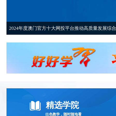
影响营商环境建设问题线索征集
精选学院
出色教学，随时随地看