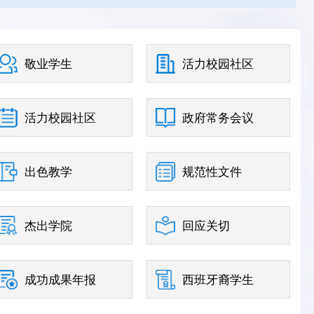
敬业学生
活力校园社区
活力校园社区
政府常务会议
出色教学
规范性文件
杰出学院
回应关切
成功成果年报
西班牙裔学生