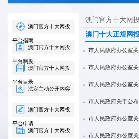
澳门官方十大网
澳门官方十大网投
澳门十大正规网投
平台指南
澳门官方十大网投
平台制度
澳门官方十大网投
平台目录
法定主动公开内容
澳门官方十大网投
平台申请
澳门官方十大网投