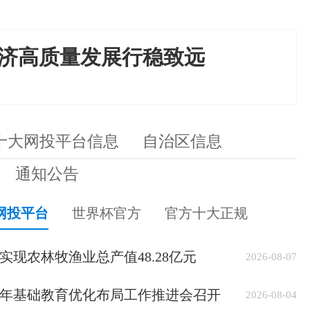
界情怀与大国气派
济高质量发展行稳致远
展综合督查问题线索征集
十大网投平台信息
自治区信息
通知公告
网投平台
世界杯官方
官方十大正规
实现农林牧渔业总产值48.28亿元
2026-08-07
26年基础教育优化布局工作推进会召开
2026-08-04