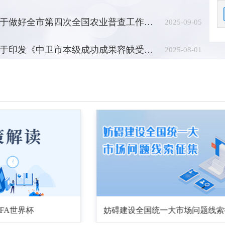
市人民政府办公室关于做好全市第四次全国农业普查工作的通知
2025-09-05
市人民政府办公室关于印发《中卫市本级成功成果容缺受理事项清单》的通知
2025-08-01
全国统一大市场问题线索征集
成功成果