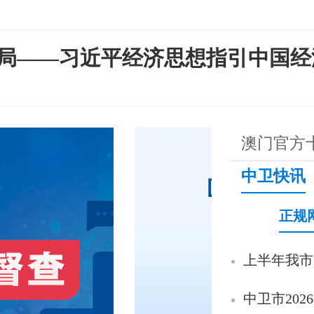
，相约未来——中国元首外交的世
局——习近平经济思想指引中国经
澳门官方十大网投平台推动高质量发
澳门官方
中卫快讯
正规
上半年我市
中卫市20