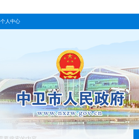
录个人中心